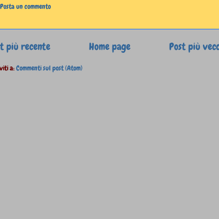
Posta un commento
t più recente
Home page
Post più vec
viti a:
Commenti sul post (Atom)