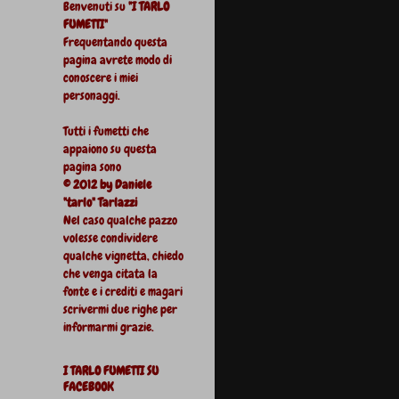
Benvenuti su
"I TARLO
FUMETTI"
Frequentando questa
pagina avrete modo di
conoscere i miei
personaggi.
Tutti i fumetti che
appaiono su questa
pagina sono
© 2012 by Daniele
"tarlo" Tarlazzi
Nel caso qualche pazzo
volesse condividere
qualche vignetta, chiedo
che venga citata la
fonte e i crediti e magari
scrivermi due righe per
informarmi grazie.
I TARLO FUMETTI SU
FACEBOOK