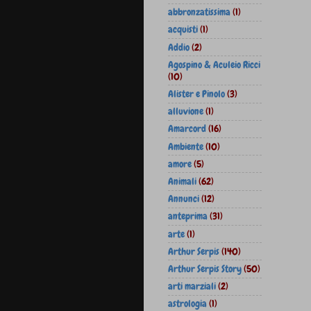
abbronzatissima
(1)
acquisti
(1)
Addio
(2)
Agospino & Aculeio Ricci
(10)
Alister e Pinolo
(3)
alluvione
(1)
Amarcord
(16)
Ambiente
(10)
amore
(5)
Animali
(62)
Annunci
(12)
anteprima
(31)
arte
(1)
Arthur Serpis
(140)
Arthur Serpis Story
(50)
arti marziali
(2)
astrologia
(1)