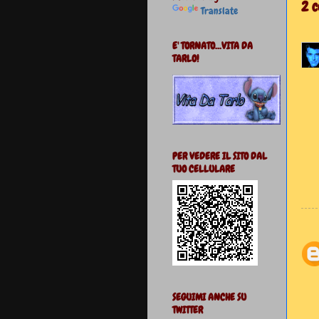
2 
Translate
E' TORNATO...VITA DA
TARLO!
PER VEDERE IL SITO DAL
TUO CELLULARE
SEGUIMI ANCHE SU
TWITTER