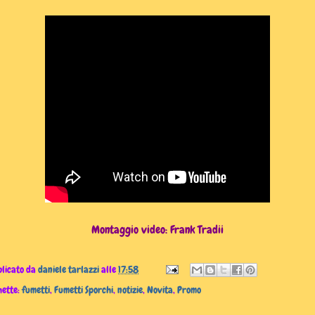
Montaggio video: Frank Tradii
licato da
daniele tarlazzi
alle
17:58
hette:
fumetti
,
Fumetti Sporchi
,
notizie
,
Novita
,
Promo