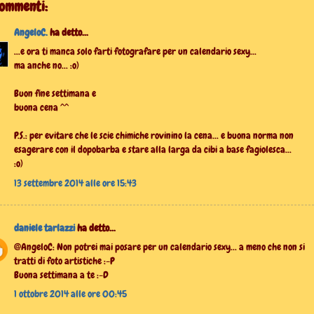
commenti:
AngeloC.
ha detto...
...e ora ti manca solo farti fotografare per un calendario sexy...
ma anche no... :o)
Buon fine settimana e
buona cena ^^
P.S.: per evitare che le scie chimiche rovinino la cena... e buona norma non
esagerare con il dopobarba e stare alla larga da cibi a base fagiolesca...
:o)
13 settembre 2014 alle ore 15:43
daniele tarlazzi
ha detto...
@AngeloC: Non potrei mai posare per un calendario sexy... a meno che non si
tratti di foto artistiche :-P
Buona settimana a te :-D
1 ottobre 2014 alle ore 00:45