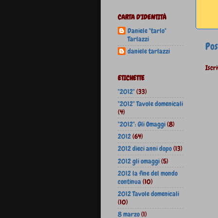
CARTA D'IDENTITÀ
Daniele "tarlo"
Tarlazzi
Pos
daniele tarlazzi
Iscri
ETICHETTE
"2012"
(33)
"2012" Tavole domenicali
(4)
"2012": Gli Omaggi
(8)
2012
(64)
2012 dieci anni dopo
(13)
2012 gli omaggi
(5)
2012 la fine del mondo
continua
(10)
2012 Tavole domenicali
(10)
8 marzo
(1)