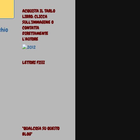
ACQUISTA IL TARLO
LIBRO: CLICCA
SULL'IMMAGINE O
CONTATTA
chio
DIRETTAMENTE
L'AUTORE
LETTORI FISSI
"QUALCOSA SU QUESTO
BLOG"