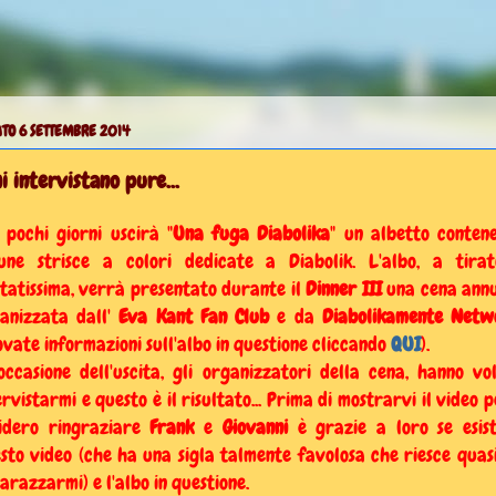
TO 6 SETTEMBRE 2014
i intervistano pure...
 pochi giorni uscirà "
Una fuga Diabolika
" un albetto conten
une strisce a colori dedicate a Diabolik. L'albo, a tira
itatissima, verrà presentato durante il
Dinner III
una cena ann
anizzata dall'
Eva Kant Fan Club
e da
Diabolikamente Netw
ovate informazioni sull'albo in questione cliccando
QUI
).
occasione dell'uscita, gli organizzatori della cena, hanno vo
ervistarmi e questo è il risultato... Prima di mostrarvi il video p
idero ringraziare
Frank
e
Giovanni
è grazie a loro se esis
sto video (che ha una sigla talmente favolosa che riesce quas
arazzarmi) e l'albo in questione.