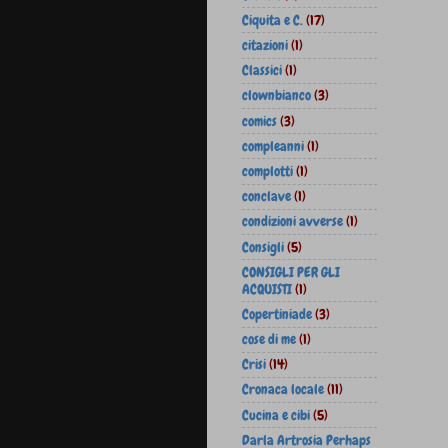
Ciquita e C.
(17)
citazioni
(1)
Classici
(1)
clownbianco
(3)
comics
(3)
compleanni
(1)
complotti
(1)
conclave
(1)
condizioni avverse
(1)
Consigli
(5)
CONSIGLI PER GLI
ACQUISTI
(1)
Copertiniade
(3)
cose di me
(1)
Crisi
(14)
Cronaca locale
(11)
Cucina e cibi
(5)
Darla Artrosia Perhaps