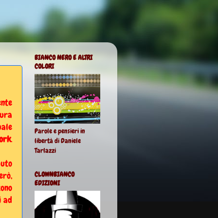
BIANCO NERO E ALTRI
COLORI
ente
tura
uale
Parole e pensieri in
ork
.
libertà di Daniele
Tarlazzi
luto
erò,
CLOWNBIANCO
EDIZIONI
tono
i ad