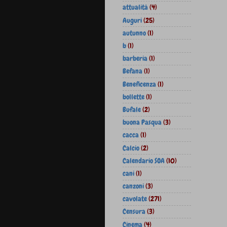
attualità
(4)
Auguri
(25)
autunno
(1)
b
(1)
barberia
(1)
Befana
(1)
Beneficenza
(1)
bollette
(1)
Bufale
(2)
buona Pasqua
(3)
cacca
(1)
Calcio
(2)
Calendario SOA
(10)
cani
(1)
canzoni
(3)
cavolate
(271)
Censura
(3)
Cinema
(4)