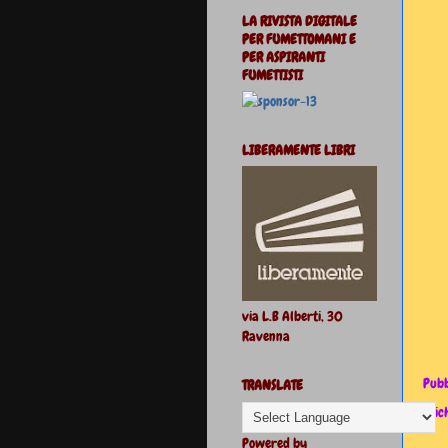
LA RIVISTA DIGITALE
PER FUMETTOMANI E
PER ASPIRANTI
FUMETTISTI
LIBERAMENTE LIBRI
via L.B Alberti, 30
Ravenna
Pubb
TRANSLATE
Etic
Powered by