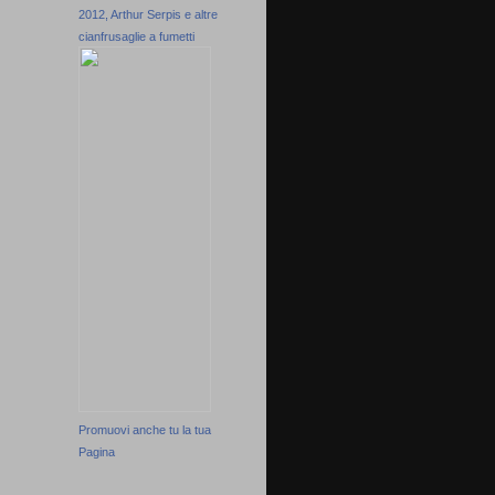
2012, Arthur Serpis e altre
cianfrusaglie a fumetti
Promuovi anche tu la tua
Pagina