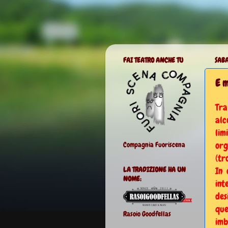
FAI TEATRO ANCHE TU
SABA
E m
Tra
alc
lim
org
Compagnia Fuoriscena
(tr
In 
LA TRADIZIONE HA UN
NOME:
int
des
que
Rasoio Goodfellas
imb