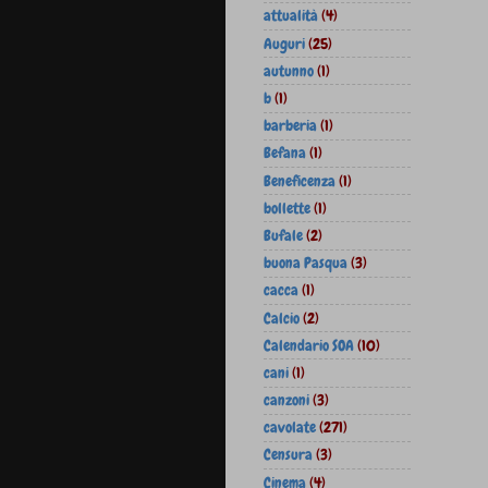
attualità
(4)
Auguri
(25)
autunno
(1)
b
(1)
barberia
(1)
Befana
(1)
Beneficenza
(1)
bollette
(1)
Bufale
(2)
buona Pasqua
(3)
cacca
(1)
Calcio
(2)
Calendario SOA
(10)
cani
(1)
canzoni
(3)
cavolate
(271)
Censura
(3)
Cinema
(4)