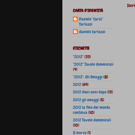
Iscri
CARTA D'IDENTITÀ
Daniele "tarlo"
Tarlazzi
daniele tarlazzi
ETICHETTE
"2012"
(33)
"2012" Tavole domenicali
(4)
"2012": Gli Omaggi
(8)
2012
(64)
2012 dieci anni dopo
(13)
2012 gli omaggi
(5)
2012 la fine del mondo
continua
(10)
2012 Tavole domenicali
(10)
8 marzo
(1)