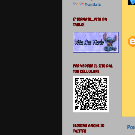
Translate
E' TORNATO...VITA DA
TARLO!
PER VEDERE IL SITO DAL
TUO CELLULARE
SEGUIMI ANCHE SU
Pos
TWITTER