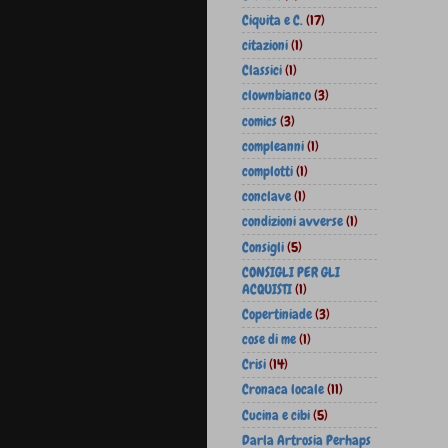
Ciquita e C.
(17)
citazioni
(1)
Classici
(1)
clownbianco
(3)
comics
(3)
compleanni
(1)
complotti
(1)
conclave
(1)
condizioni avverse
(1)
Consigli
(5)
CONSIGLI PER GLI
ACQUISTI
(1)
Copertiniade
(3)
cose di me
(1)
Crisi
(14)
Cronaca locale
(11)
Cucina e cibi
(5)
Darla Artrosia Perhaps