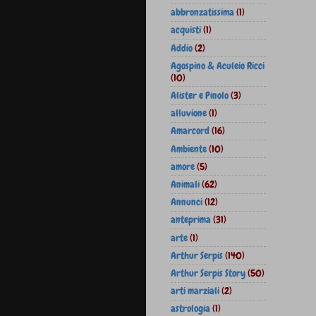
abbronzatissima
(1)
acquisti
(1)
Addio
(2)
Agospino & Aculeio Ricci
(10)
Alister e Pinolo
(3)
alluvione
(1)
Amarcord
(16)
Ambiente
(10)
amore
(5)
Animali
(62)
Annunci
(12)
anteprima
(31)
arte
(1)
Arthur Serpis
(140)
Arthur Serpis Story
(50)
arti marziali
(2)
astrologia
(1)