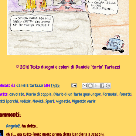
© 2016 Testo disegni e colori di Daniele "tarlo" Tarlazzi
licato da
daniele tarlazzi
alle
17:35
hette:
cavolate
,
Diario di coppia
,
Diario di un Tarlo qualunque
,
Formula1
,
fumetti
,
tti Sporchi
,
notizie
,
Novità
,
Sport
,
vignette
,
Vignette varie
commenti:
AngeloC.
ha detto...
eh sì... già tutto finito molto prima della bandiera a scacchi.