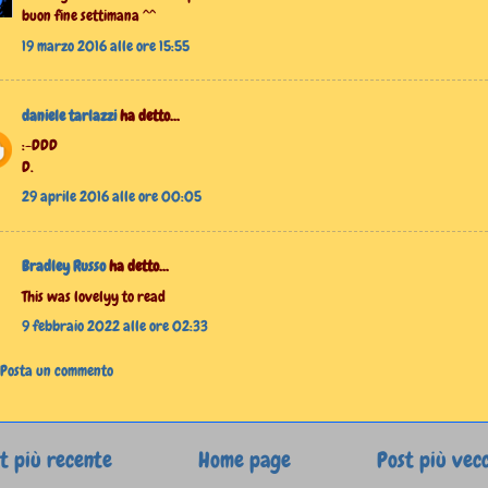
buon fine settimana ^^
19 marzo 2016 alle ore 15:55
daniele tarlazzi
ha detto...
:-DDD
D.
29 aprile 2016 alle ore 00:05
Bradley Russo
ha detto...
This was lovelyy to read
9 febbraio 2022 alle ore 02:33
Posta un commento
t più recente
Home page
Post più vec