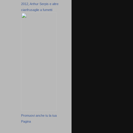
2012, Arthur Serpis e altre
cianfrusaglie a fumetti
Promuovi anche tu la tua
Pagina