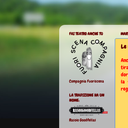
FAI TEATRO ANCHE TU
MART
Le 
Anc
tir
dor
la 
Compagnia Fuoriscena
reg
LA TRADIZIONE HA UN
NOME:
Rasoio Goodfellas