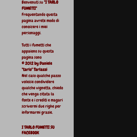
Benvenuti su
"I TARLO
FUMETTI"
Frequentando questa
pagina avrete modo di
conoscere i miei
personaggi.
Tutti i fumetti che
appaiono su questa
pagina sono
© 2012 by Daniele
"tarlo" Tarlazzi
Nel caso qualche pazzo
volesse condividere
qualche vignetta, chiedo
che venga citata la
fonte e i crediti e magari
scrivermi due righe per
informarmi grazie.
I TARLO FUMETTI SU
FACEBOOK