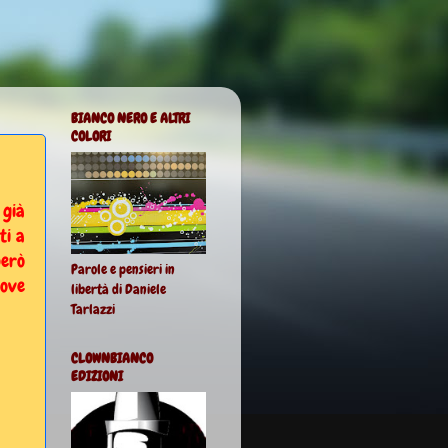
BIANCO NERO E ALTRI
COLORI
 già
ti a
però
Parole e pensieri in
uove
libertà di Daniele
Tarlazzi
CLOWNBIANCO
EDIZIONI