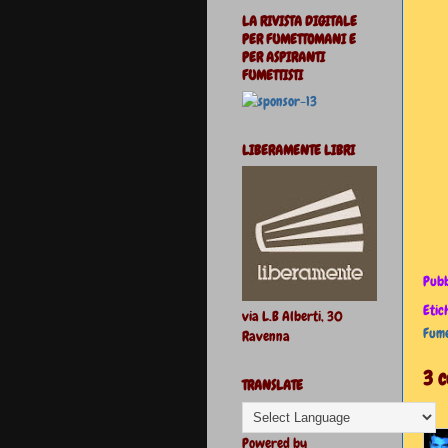
LA RIVISTA DIGITALE
PER FUMETTOMANI E
PER ASPIRANTI
FUMETTISTI
LIBERAMENTE LIBRI
Pubb
Etic
via L.B Alberti, 30
Fume
Ravenna
3 
TRANSLATE
Powered by