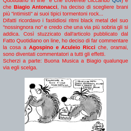
Quotidiano in line" e che troverete cliccando
QUI
) è
che
Biagio Antonacci
, ha deciso di scegliere brani
più "intimisti" ai suoi tipici tormentoni rock...
Difatti ricordavo i fastidiosi ritmi black metal del suo
"nossingnora no" e credo che una via più sobria gli si
addica. Così stuzzicato dall'articolo pubblicato dal
Fatto Quotidiano on line, ho deciso di far commentare
la cosa a
Agospino e Aculeio Ricci
che, oramai,
sono diventati commentatori a tutti gli effetti.
Scherzi a parte: Buona Musica a Biagio qualunque
via egli scelga.