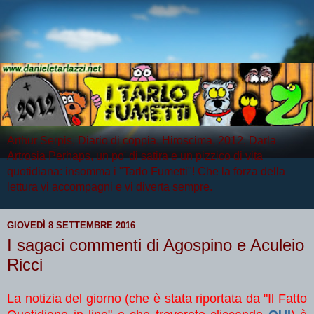
Arthur Serpis, Diario di coppia, Hiroscima, 2012, Darla
Artrosia Perhaps, un po' di satira e un pizzico di vita
quotidiana: insomma i "Tarlo Fumetti"! Che la forza della
lettura vi accompagni e vi diverta sempre.
GIOVEDÌ 8 SETTEMBRE 2016
I sagaci commenti di Agospino e Aculeio
Ricci
La notizia del giorno (che è stata riportata da "Il Fatto