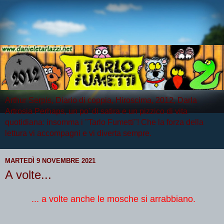
Arthur Serpis, Diario di coppia, Hiroscima, 2012, Darla
Artrosia Perhaps, un po' di satira e un pizzico di vita
quotidiana: insomma i "Tarlo Fumetti"! Che la forza della
lettura vi accompagni e vi diverta sempre.
MARTEDÌ 9 NOVEMBRE 2021
A volte...
... a volte anche le mosche si arrabbiano.