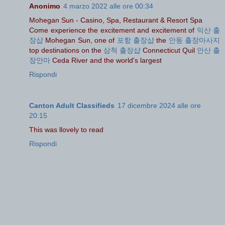
Anonimo
4 marzo 2022 alle ore 00:34
Mohegan Sun - Casino, Spa, Restaurant & Resort Spa
Come experience the excitement and excitement of
익산 출
장샵
Mohegan Sun, one of
포항 출장샵
the
안동 출장마사지
top destinations on the
삼척 출장샵
Connecticut Quil
안산 출
장안마
Ceda River and the world's largest
Rispondi
Canton Adult Classifieds
17 dicembre 2024 alle ore
20:15
This was llovely to read
Rispondi