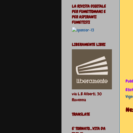
LA RIVISTA DIGITALE
PER FUMETTOMANI E
PER ASPIRANTI
FUMETTISTI
LIBERAMENTE LIBRI
Pubb
Etic
via L.B Alberti, 30
Vign
Ravenna
Ne
TRANSLATE
E' TORNATO...VITA DA