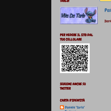
TARLO!
Pos
Iscri
PER VEDERE IL SITO DAL
TUO CELLULARE
SEGUIMI ANCHE SU
TWITTER
CARTA D'IDENTITÀ
Daniele "tarlo"