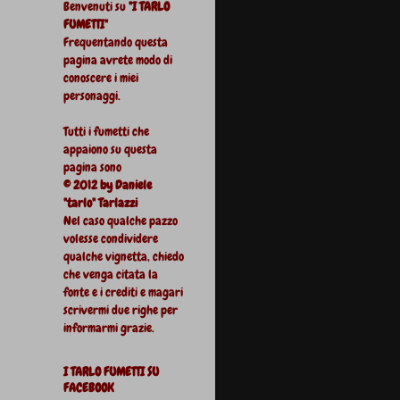
Benvenuti su
"I TARLO
FUMETTI"
Frequentando questa
pagina avrete modo di
conoscere i miei
personaggi.
Tutti i fumetti che
appaiono su questa
pagina sono
© 2012 by Daniele
"tarlo" Tarlazzi
Nel caso qualche pazzo
volesse condividere
qualche vignetta, chiedo
che venga citata la
fonte e i crediti e magari
scrivermi due righe per
informarmi grazie.
I TARLO FUMETTI SU
FACEBOOK