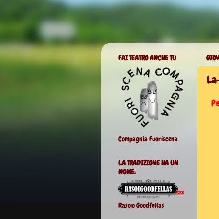
FAI TEATRO ANCHE TU
GIOV
La-
Pe
Compagnia Fuoriscena
LA TRADIZIONE HA UN
NOME:
Rasoio Goodfellas