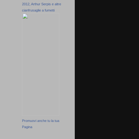
2012, Arthur Serpis e altre
cianfrusaglie a fumetti
Promuovi anche tu la tua
Pagina