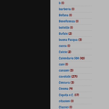
b
(1)
barberia
(1)
Befana
(1)
Beneficenza
(1)
bollette
(1)
Bufale
(2)
buona Pasqua
(3)
cacca
(1)
Calcio
(2)
Calendario SOA
(10)
cani
(1)
canzoni
(3)
cavolate
(271)
Censura
(3)
Cinema
(4)
Ciquita e C.
(17)
citazioni
(1)
Classici
(1)