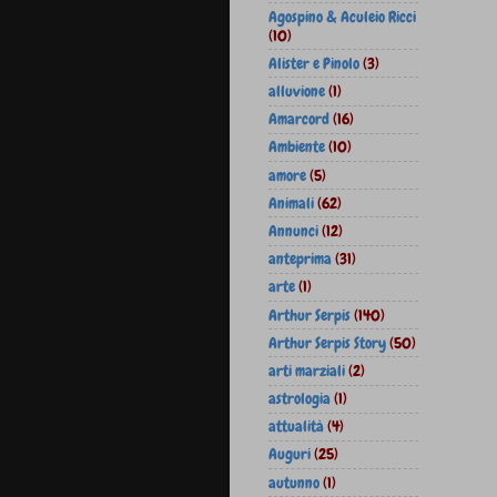
Agospino & Aculeio Ricci
(10)
Alister e Pinolo
(3)
alluvione
(1)
Amarcord
(16)
Ambiente
(10)
amore
(5)
Animali
(62)
Annunci
(12)
anteprima
(31)
arte
(1)
Arthur Serpis
(140)
Arthur Serpis Story
(50)
arti marziali
(2)
astrologia
(1)
attualità
(4)
Auguri
(25)
autunno
(1)