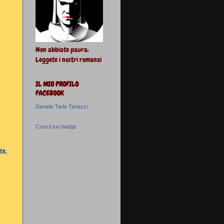
Non abbiate paura:
Leggete i nostri romanzi
IL MIO PROFILO
FACEBOOK
Daniele Tarlo Tarlazzi
Crea il tuo badge
te
,