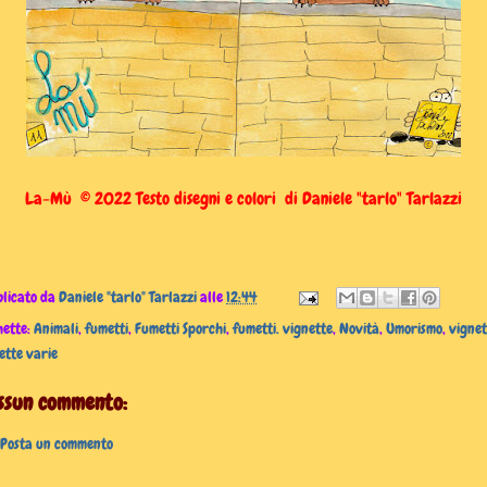
La-Mù © 2022 Testo disegni e colori di Daniele "tarlo" Tarlazzi
licato da
Daniele "tarlo" Tarlazzi
alle
12:44
hette:
Animali
,
fumetti
,
Fumetti Sporchi
,
fumetti. vignette
,
Novità
,
Umorismo
,
vignet
ette varie
ssun commento:
Posta un commento