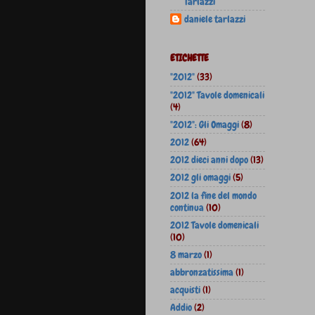
Tarlazzi
daniele tarlazzi
ETICHETTE
"2012"
(33)
"2012" Tavole domenicali
(4)
"2012": Gli Omaggi
(8)
2012
(64)
2012 dieci anni dopo
(13)
2012 gli omaggi
(5)
2012 la fine del mondo
continua
(10)
2012 Tavole domenicali
(10)
8 marzo
(1)
abbronzatissima
(1)
acquisti
(1)
Addio
(2)