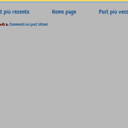
t più recente
Home page
Post più vec
viti a:
Commenti sul post (Atom)