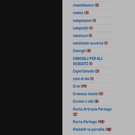
clownbianco
(3)
comics
(3)
compleanni
(1)
complotti
(1)
conclave
(1)
condizioni avverse
(1)
Consigli
(5)
CONSIGLI PER GLI
ACQUISTI
(1)
Copertiniade
(3)
cose di me
(1)
Crisi
(14)
Cronaca locale
(11)
Cucina e cibi
(5)
Darla Artrosia Perhaps
(2)
Darla Perhaps
(42)
Diabolik la parodia
(18)