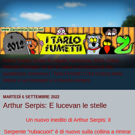
Arthur Serpis, Diario di coppia, Hiroscima, 2012, Darla
Artrosia Perhaps, un po' di satira e un pizzico di vita
quotidiana: insomma i "Tarlo Fumetti"! Che la forza della
lettura vi accompagni e vi diverta sempre.
MARTEDÌ 6 SETTEMBRE 2022
Arthur Serpis: E lucevan le stelle
Un nuovo inedito di Arthur Serpis: il
Serpente “rubacuori” è di nuovo sulla collina a rimirar