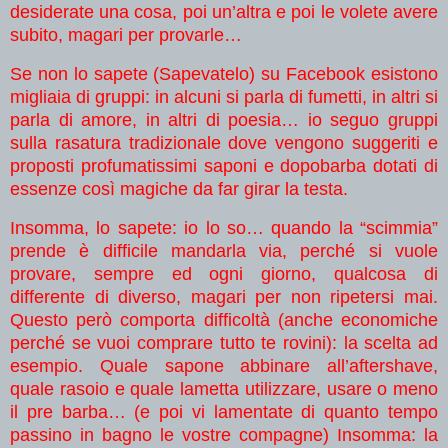
desiderate una cosa, poi un’altra e poi le volete avere
subito, magari per provarle…
Se non lo sapete (Sapevatelo) su Facebook esistono
migliaia di gruppi: in alcuni si parla di fumetti, in altri si
parla di amore, in altri di poesia… io seguo gruppi
sulla rasatura tradizionale dove vengono suggeriti e
proposti profumatissimi saponi e dopobarba dotati di
essenze così magiche da far girar la testa.
Insomma, lo sapete: io lo so… quando la “scimmia”
prende è difficile mandarla via, perché si vuole
provare, sempre ed ogni giorno, qualcosa di
differente di diverso, magari per non ripetersi mai.
Questo però comporta difficoltà (anche economiche
perché se vuoi comprare tutto te rovini): la scelta ad
esempio. Quale sapone abbinare all’aftershave,
quale rasoio e quale lametta utilizzare, usare o meno
il pre barba… (e poi vi lamentate di quanto tempo
passino in bagno le vostre compagne) Insomma: la