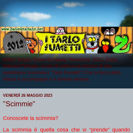
Arthur Serpis, Diario di coppia, Hiroscima, 2012, Darla
Artrosia Perhaps, un po' di satira e un pizzico di vita
quotidiana: insomma i "Tarlo Fumetti"! Che la forza della
lettura vi accompagni e vi diverta sempre.
VENERDÌ 26 MAGGIO 2023
"Scimmie"
Conoscete la scimmia?
La scimmia è quella cosa che vi “prende” quando