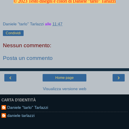
© 2023 Testo disegni e colori di Daniele "tarlo" Tarlazzi
Daniele "tarlo" Tarlazzi
alle
11:47
Condividi
Nessun commento:
Posta un commento
‹
›
Home page
Visualizza versione web
CARTA D'IDENTITÀ
Daniele "tarlo" Tarlazzi
daniele tarlazzi