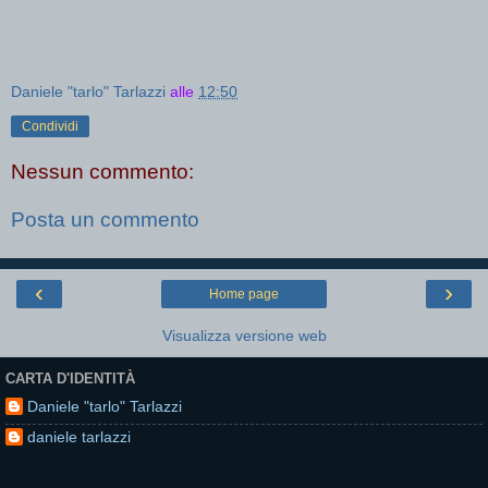
Daniele "tarlo" Tarlazzi
alle
12:50
Condividi
Nessun commento:
Posta un commento
‹
›
Home page
Visualizza versione web
CARTA D'IDENTITÀ
Daniele "tarlo" Tarlazzi
daniele tarlazzi