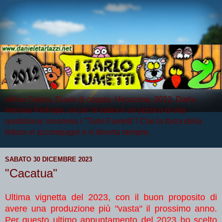
Arthur Serpis, Diario di coppia, Hiroscima, 2012, Darla
Artrosia Perhaps, un po' di satira e un pizzico di vita
quotidiana: insomma i "Tarlo Fumetti"! Che la forza della
lettura vi accompagni e vi diverta sempre.
SABATO 30 DICEMBRE 2023
"Cacatua"
Ultima vignetta del 2023, con il buon proposito di
avere una produzione più "vasta" il prossimo anno.
Per questo ultimo appuntamento del 2023 ho scelto