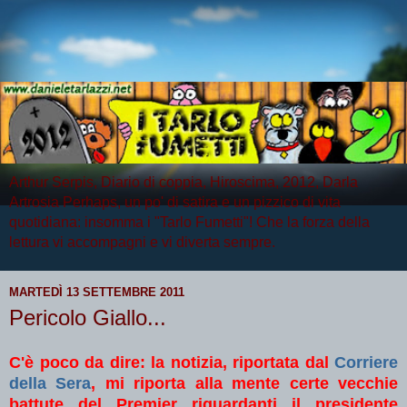
Arthur Serpis, Diario di coppia, Hiroscima, 2012, Darla
Artrosia Perhaps, un po' di satira e un pizzico di vita
quotidiana: insomma i "Tarlo Fumetti"! Che la forza della
lettura vi accompagni e vi diverta sempre.
MARTEDÌ 13 SETTEMBRE 2011
Pericolo Giallo...
C'è poco da dire: la notizia, riportata dal
Corriere
della Sera
, mi riporta alla mente certe vecchie
battute del Premier riguardanti il presidente