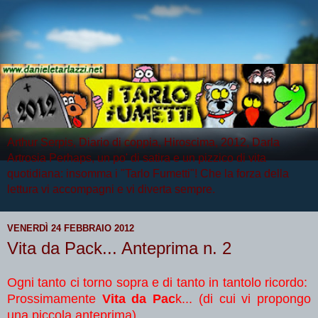
Arthur Serpis, Diario di coppia, Hiroscima, 2012, Darla
Artrosia Perhaps, un po' di satira e un pizzico di vita
quotidiana: insomma i "Tarlo Fumetti"! Che la forza della
lettura vi accompagni e vi diverta sempre.
VENERDÌ 24 FEBBRAIO 2012
Vita da Pack... Anteprima n. 2
Ogni tanto ci torno sopra e di tanto in tantolo ricordo:
Prossimamente
Vita da Pac
k... (di cui vi propongo
una piccola anteprima)