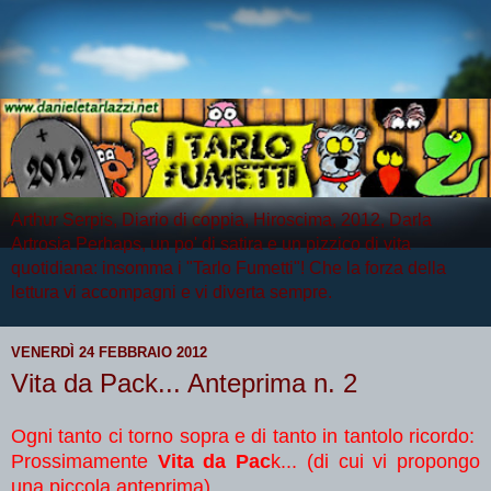
Arthur Serpis, Diario di coppia, Hiroscima, 2012, Darla
Artrosia Perhaps, un po' di satira e un pizzico di vita
quotidiana: insomma i "Tarlo Fumetti"! Che la forza della
lettura vi accompagni e vi diverta sempre.
VENERDÌ 24 FEBBRAIO 2012
Vita da Pack... Anteprima n. 2
Ogni tanto ci torno sopra e di tanto in tantolo ricordo:
Prossimamente
Vita da Pac
k... (di cui vi propongo
una piccola anteprima)