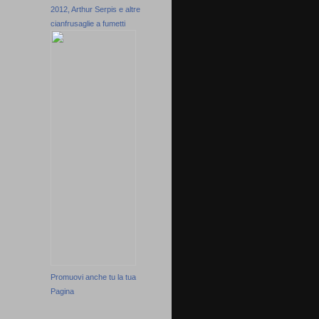
2012, Arthur Serpis e altre
cianfrusaglie a fumetti
Promuovi anche tu la tua
Pagina