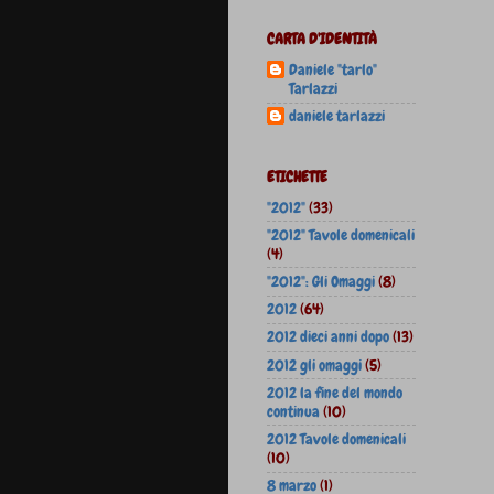
CARTA D'IDENTITÀ
Daniele "tarlo"
Tarlazzi
daniele tarlazzi
ETICHETTE
"2012"
(33)
"2012" Tavole domenicali
(4)
"2012": Gli Omaggi
(8)
2012
(64)
2012 dieci anni dopo
(13)
2012 gli omaggi
(5)
2012 la fine del mondo
continua
(10)
2012 Tavole domenicali
(10)
8 marzo
(1)