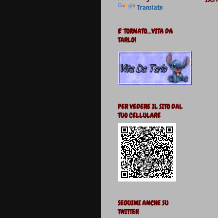
Translate
E' TORNATO...VITA DA
TARLO!
PER VEDERE IL SITO DAL
TUO CELLULARE
SEGUIMI ANCHE SU
TWITTER