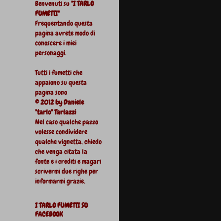
Benvenuti su
"I TARLO
FUMETTI"
Frequentando questa
pagina avrete modo di
conoscere i miei
personaggi.
Tutti i fumetti che
appaiono su questa
pagina sono
© 2012 by Daniele
"tarlo" Tarlazzi
Nel caso qualche pazzo
volesse condividere
qualche vignetta, chiedo
che venga citata la
fonte e i crediti e magari
scrivermi due righe per
informarmi grazie.
I TARLO FUMETTI SU
FACEBOOK