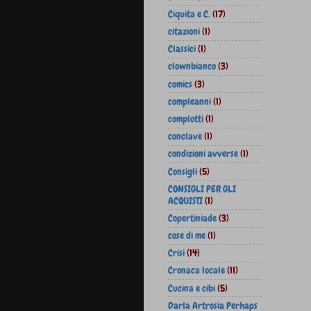
Ciquita e C.
(17)
citazioni
(1)
Classici
(1)
clownbianco
(3)
comics
(3)
compleanni
(1)
complotti
(1)
conclave
(1)
condizioni avverse
(1)
Consigli
(5)
CONSIGLI PER GLI
ACQUISTI
(1)
Copertiniade
(3)
cose di me
(1)
Crisi
(14)
Cronaca locale
(11)
Cucina e cibi
(5)
Darla Artrosia Perhaps