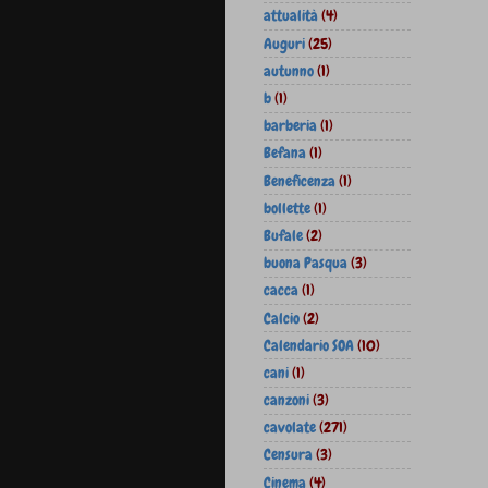
attualità
(4)
Auguri
(25)
autunno
(1)
b
(1)
barberia
(1)
Befana
(1)
Beneficenza
(1)
bollette
(1)
Bufale
(2)
buona Pasqua
(3)
cacca
(1)
Calcio
(2)
Calendario SOA
(10)
cani
(1)
canzoni
(3)
cavolate
(271)
Censura
(3)
Cinema
(4)