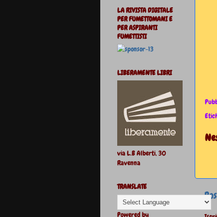
LA RIVISTA DIGITALE
PER FUMETTOMANI E
PER ASPIRANTI
FUMETTISTI
LIBERAMENTE LIBRI
Pubb
Etic
Ne
via L.B Alberti, 30
Ravenna
TRANSLATE
Pos
Powered by
Iscri