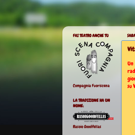
FAI TEATRO ANCHE TU
SABA
Vit
Un 
rad
gio
su
Compagnia Fuoriscena
LA TRADIZIONE HA UN
NOME:
Rasoio Goodfellas