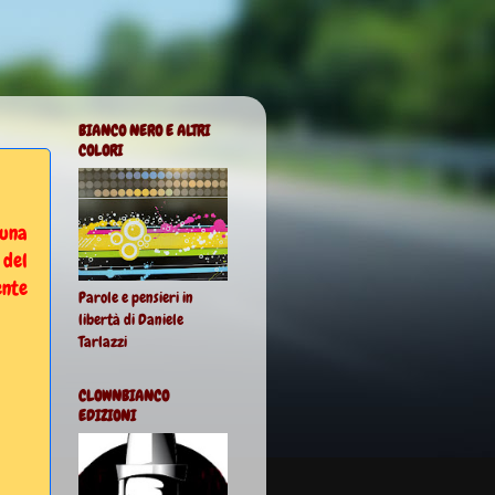
BIANCO NERO E ALTRI
COLORI
 una
 del
ente
Parole e pensieri in
libertà di Daniele
Tarlazzi
CLOWNBIANCO
EDIZIONI