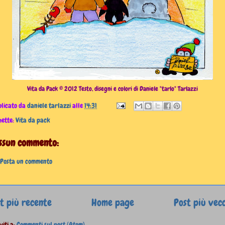
Vita da Pack © 2012 Testo, disegni e colori di Daniele "tarlo" Tarlazzi
licato da
daniele tarlazzi
alle
14:31
hette:
Vita da pack
ssun commento:
Posta un commento
t più recente
Home page
Post più vec
viti a:
Commenti sul post (Atom)