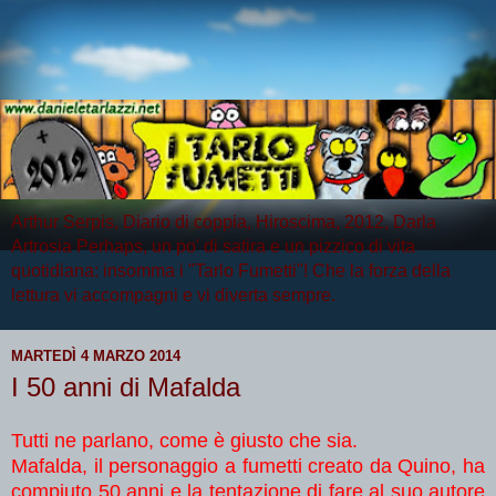
Arthur Serpis, Diario di coppia, Hiroscima, 2012, Darla
Artrosia Perhaps, un po' di satira e un pizzico di vita
quotidiana: insomma i "Tarlo Fumetti"! Che la forza della
lettura vi accompagni e vi diverta sempre.
MARTEDÌ 4 MARZO 2014
I 50 anni di Mafalda
Tutti ne parlano, come è giusto che sia.
Mafalda, il personaggio a fumetti creato da Quino, ha
compiuto 50 anni e la tentazione di fare al suo autore