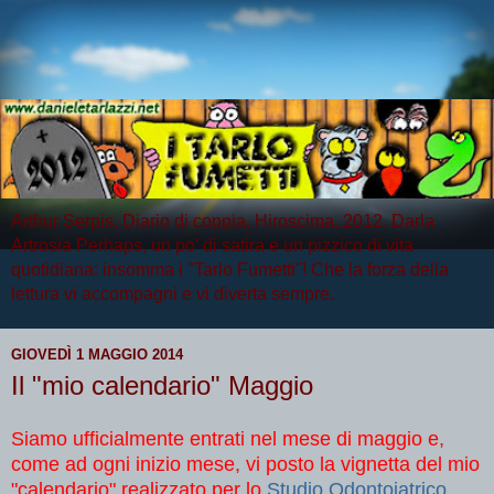
Arthur Serpis, Diario di coppia, Hiroscima, 2012, Darla
Artrosia Perhaps, un po' di satira e un pizzico di vita
quotidiana: insomma i "Tarlo Fumetti"! Che la forza della
lettura vi accompagni e vi diverta sempre.
GIOVEDÌ 1 MAGGIO 2014
Il "mio calendario" Maggio
Siamo ufficialmente entrati nel mese di maggio e,
come ad ogni inizio mese, vi posto la vignetta del mio
"calendario" realizzato per lo
Studio Odontoiatrico