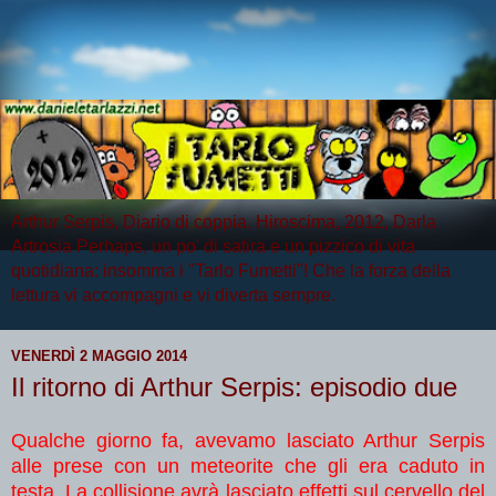
Arthur Serpis, Diario di coppia, Hiroscima, 2012, Darla
Artrosia Perhaps, un po' di satira e un pizzico di vita
quotidiana: insomma i "Tarlo Fumetti"! Che la forza della
lettura vi accompagni e vi diverta sempre.
VENERDÌ 2 MAGGIO 2014
Il ritorno di Arthur Serpis: episodio due
Qualche giorno fa, avevamo lasciato Arthur Serpis
alle prese con un meteorite che gli era caduto in
testa. La collisione avrà lasciato effetti sul cervello del