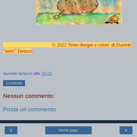
© 2022 Testo disegni e colori di Daniele
"tarlo" Tarlazzi
daniele tarlazzi
alle
15:21
Condividi
Nessun commento:
Posta un commento
‹
›
Home page