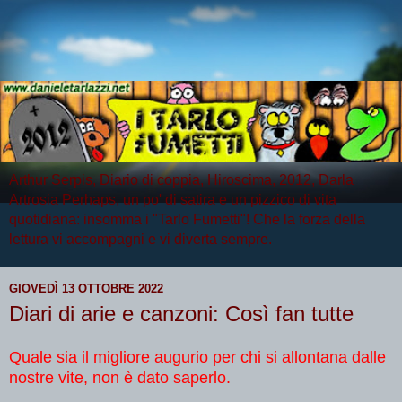
Arthur Serpis, Diario di coppia, Hiroscima, 2012, Darla
Artrosia Perhaps, un po' di satira e un pizzico di vita
quotidiana: insomma i "Tarlo Fumetti"! Che la forza della
lettura vi accompagni e vi diverta sempre.
GIOVEDÌ 13 OTTOBRE 2022
Diari di arie e canzoni: Così fan tutte
Quale sia il migliore augurio per chi si allontana dalle
nostre vite, non è dato saperlo.