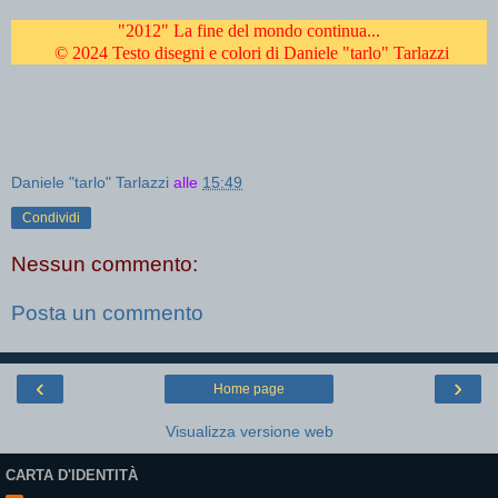
"2012" La fine del mondo continua...
© 2024 Testo disegni e colori di Daniele "tarlo" Tarlazzi
Daniele "tarlo" Tarlazzi
alle
15:49
Condividi
Nessun commento:
Posta un commento
‹
›
Home page
Visualizza versione web
CARTA D'IDENTITÀ