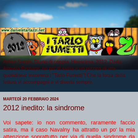
Arthur Serpis, Diario di coppia, Hiroscima, 2012, Darla
Artrosia Perhaps, un po' di satira e un pizzico di vita
quotidiana: insomma i "Tarlo Fumetti"! Che la forza della
lettura vi accompagni e vi diverta sempre.
MARTEDÌ 20 FEBBRAIO 2024
2012 inedito: la sindrome
Voi sapete: io non commento, raramente faccio
satira, ma il caso Navalny ha attratto un po' la mia
attenzione soprattutto per via di quella sindrome da