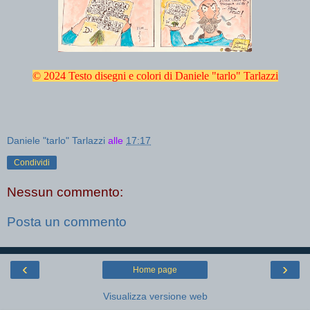
© 2024 Testo disegni e colori di Daniele "tarlo" Tarlazzi
Daniele "tarlo" Tarlazzi
alle
17:17
Condividi
Nessun commento:
Posta un commento
‹
›
Home page
Visualizza versione web