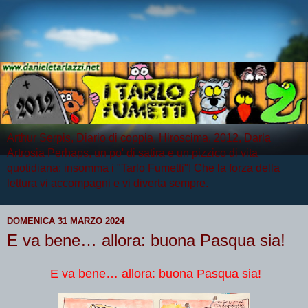
Arthur Serpis, Diario di coppia, Hiroscima, 2012, Darla
Artrosia Perhaps, un po' di satira e un pizzico di vita
quotidiana: insomma i "Tarlo Fumetti"! Che la forza della
lettura vi accompagni e vi diverta sempre.
DOMENICA 31 MARZO 2024
E va bene… allora: buona Pasqua sia!
E va bene… allora: buona Pasqua sia!