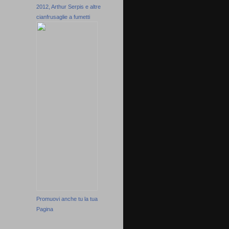
2012, Arthur Serpis e altre
cianfrusaglie a fumetti
Promuovi anche tu la tua
Pagina