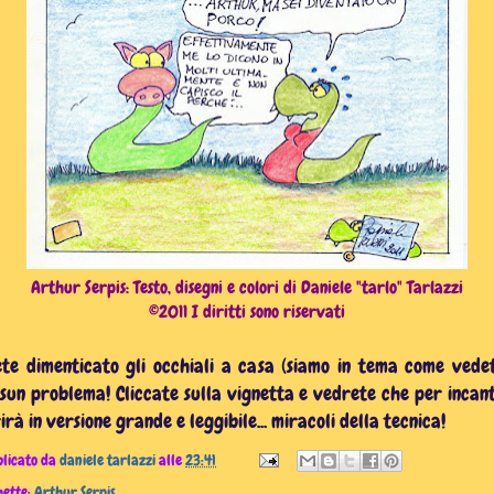
Arthur Serpis: Testo, disegni e colori di Daniele "tarlo" Tarlazzi
©2011 I diritti sono riservati
te dimenticato gli occhiali a casa (siamo in tema come vede
sun problema! Cliccate sulla vignetta e vedrete che per incant
irà in versione grande e leggibile... miracoli della tecnica!
licato da
daniele tarlazzi
alle
23:41
hette:
Arthur Serpis