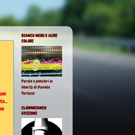
BIANCO NERO E ALTRI
COLORI
Parole e pensieri in
libertà di Daniele
oni
Tarlazzi
o...
ne
CLOWNBIANCO
EDIZIONI