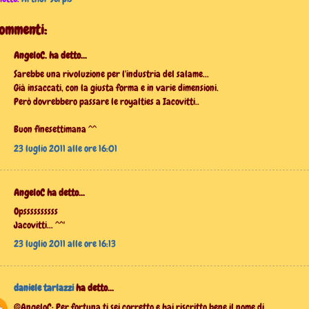
commenti:
AngeloC. ha detto...
Sarebbe una rivoluzione per l'industria del salame...
Già insaccati, con la giusta forma e in varie dimensioni.
Però dovrebbero passare le royalties a Iacovitti..
Buon finesettimana ^^
23 luglio 2011 alle ore 16:01
AngeloC ha detto...
Opssssssssss
Jacovitti... ^^'
23 luglio 2011 alle ore 16:13
daniele tarlazzi
ha detto...
@AngeloC: Per fortuna ti sei corretto e hai riscritto bene il nome di