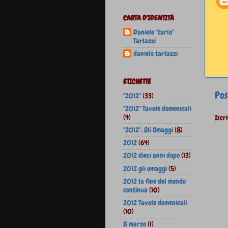
CARTA D'IDENTITÀ
Daniele "tarlo"
Tarlazzi
daniele tarlazzi
ETICHETTE
Pos
"2012"
(33)
"2012" Tavole domenicali
(4)
Iscri
"2012": Gli Omaggi
(8)
2012
(64)
2012 dieci anni dopo
(13)
2012 gli omaggi
(5)
2012 la fine del mondo
continua
(10)
2012 Tavole domenicali
(10)
8 marzo
(1)