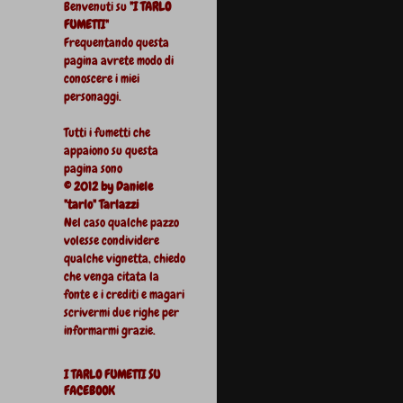
Benvenuti su
"I TARLO
FUMETTI"
Frequentando questa
pagina avrete modo di
conoscere i miei
personaggi.
Tutti i fumetti che
appaiono su questa
pagina sono
© 2012 by Daniele
"tarlo" Tarlazzi
Nel caso qualche pazzo
volesse condividere
qualche vignetta, chiedo
che venga citata la
fonte e i crediti e magari
scrivermi due righe per
informarmi grazie.
I TARLO FUMETTI SU
FACEBOOK