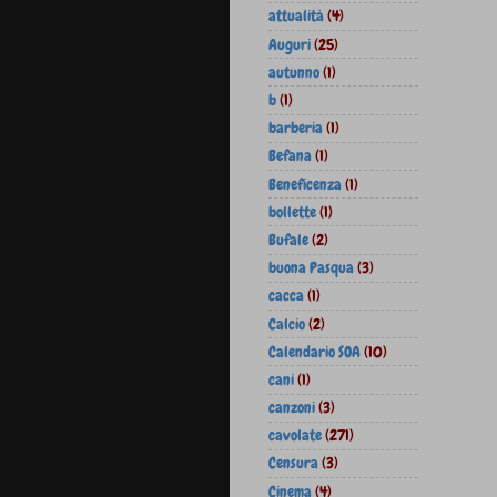
attualità
(4)
Auguri
(25)
autunno
(1)
b
(1)
barberia
(1)
Befana
(1)
Beneficenza
(1)
bollette
(1)
Bufale
(2)
buona Pasqua
(3)
cacca
(1)
Calcio
(2)
Calendario SOA
(10)
cani
(1)
canzoni
(3)
cavolate
(271)
Censura
(3)
Cinema
(4)