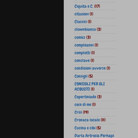
Ciquita e C.
(17)
citazioni
(1)
Classici
(1)
clownbianco
(3)
comics
(3)
compleanni
(1)
complotti
(1)
conclave
(1)
condizioni avverse
(1)
Consigli
(5)
CONSIGLI PER GLI
ACQUISTI
(1)
Copertiniade
(3)
cose di me
(1)
Crisi
(14)
Cronaca locale
(11)
Cucina e cibi
(5)
Darla Artrosia Perhaps