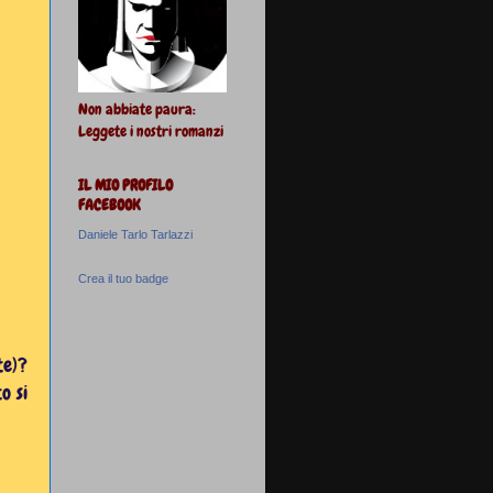
Non abbiate paura:
Leggete i nostri romanzi
IL MIO PROFILO
FACEBOOK
Daniele Tarlo Tarlazzi
Crea il tuo badge
te)?
o si