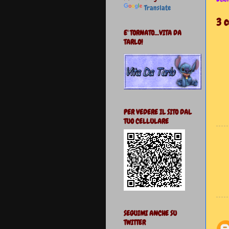
Translate
3 
E' TORNATO...VITA DA
TARLO!
PER VEDERE IL SITO DAL
TUO CELLULARE
SEGUIMI ANCHE SU
TWITTER