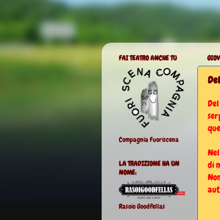
FAI TEATRO ANCHE TU
GIOV
Del
Del
ser
que
Compagnia Fuoriscena
Nel
di 
LA TRADIZIONE HA UN
NOME:
Non
aut
Rasoio Goodfellas