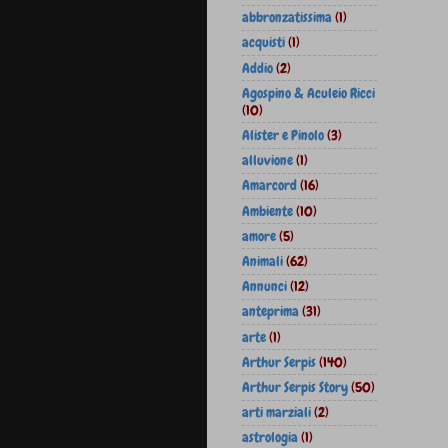
abbronzatissima
(1)
acquisti
(1)
Addio
(2)
Agospino & Aculeio Ricci
(10)
Alister e Pinolo
(3)
alluvione
(1)
Amarcord
(16)
Ambiente
(10)
amore
(5)
Animali
(62)
Annunci
(12)
anteprima
(31)
arte
(1)
Arthur Serpis
(140)
Arthur Serpis Story
(50)
arti marziali
(2)
astrologia
(1)