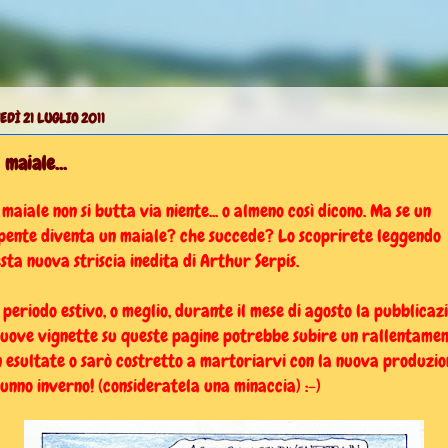
EDÌ 21 LUGLIO 2011
 maiale...
 maiale non si butta via niente... o almeno così dicono. Ma se un
pente diventa un maiale? che succede? Lo scoprirete leggendo
sta nuova striscia inedita di Arthur Serpis.
 periodo estivo, o meglio, durante il mese di agosto la pubblicazi
nuove vignette su queste pagine potrebbe subire un rallentament
 esultate o sarò costretto a martoriarvi con la nuova produzio
unno inverno! (consideratela una minaccia) :-)