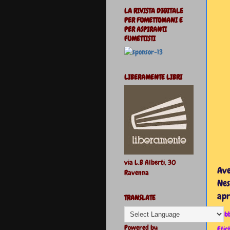
LA RIVISTA DIGITALE
PER FUMETTOMANI E
PER ASPIRANTI
FUMETTISTI
LIBERAMENTE LIBRI
via L.B Alberti, 30
Ave
Ravenna
Nes
apr
TRANSLATE
Pubb
Powered by
Etic