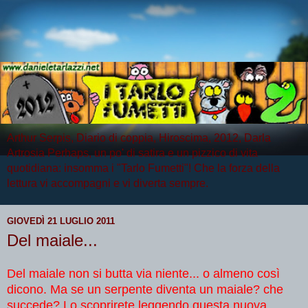
Arthur Serpis, Diario di coppia, Hiroscima, 2012, Darla
Artrosia Perhaps, un po' di satira e un pizzico di vita
quotidiana: insomma i "Tarlo Fumetti"! Che la forza della
lettura vi accompagni e vi diverta sempre.
GIOVEDÌ 21 LUGLIO 2011
Del maiale...
Del maiale non si butta via niente... o almeno così
dicono. Ma se un serpente diventa un maiale? che
succede? Lo scoprirete leggendo questa nuova