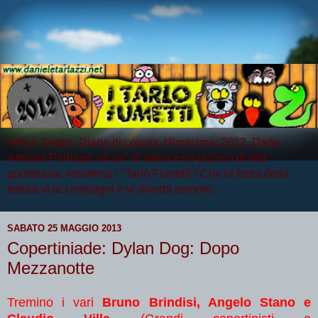
Arthur Serpis, Diario di coppia, Hiroscima, 2012, Darla
Artrosia Perhaps, un po' di satira e un pizzico di vita
quotidiana: insomma i "Tarlo Fumetti"! Che la forza della
lettura vi accompagni e vi diverta sempre.
SABATO 25 MAGGIO 2013
Copertiniade: Dylan Dog: Dopo
Mezzanotte
Tremino i vari
Bruno Brindisi, Angelo Stano e