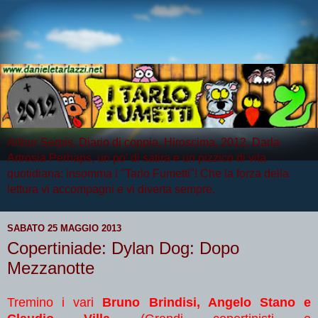
Arthur Serpis, Diario di coppia, Hiroscima, 2012, Darla
Artrosia Perhaps, un po' di satira e un pizzico di vita
quotidiana: insomma i "Tarlo Fumetti"! Che la forza della
lettura vi accompagni e vi diverta sempre.
SABATO 25 MAGGIO 2013
Copertiniade: Dylan Dog: Dopo
Mezzanotte
Tremino i vari
Bruno Brindisi, Angelo Stano e